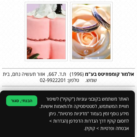
אלמור קומפוזיטס
בע"מ
(1996) ת.ד. 667, אזור תעשיה נחם, בית
שמש. טלפון: 02-9922201
האתר משתמש בקובצי עוגיות ("קוקיז") לשיפור
הבנתי, סגור
חוויית המשתמש, לסטטיסטיקה ולהתאמות אישיות.
עיצוב גרפי:
סטודיו עדנה ריקלין
|
הצהרת נגישות
|
מפת האתר
|
מדיניות פרטיות
מידע נוסף זמין בעמוד "מדיניות פרטיות". ניתן
לחסום קוקיז דרך הגדרות הדפדפן (הגדרות >
הקמת אתרים
אבטחה ופרטיות > קוקיז).