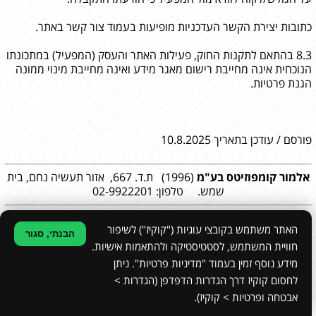
כתובות יצירת הקשר העדכניות מופיעות בעמוד צור קשר באתר.
8.3 בהתאם לתקנות החוק, פעילות האתר והעסק (המפעיל) במתכונתו
הנוכחית אינה מחייבת רישום מאגר מידע ואינה מחייבת מינוי ממונה
הגנת פרטיות.
פורסם / עודכן בתאריך 10.8.2025
אלמור קומפוזיטס
בע"מ
(1996) ת.ד. 667, אזור תעשיה נחם, בית
שמש. טלפון: 02-9922201
האתר משתמש בקובצי עוגיות ("קוקיז") לשיפור
הבנתי, סגור
חוויית המשתמש, לסטטיסטיקה ולהתאמות אישיות.
מידע נוסף זמין בעמוד "מדיניות פרטיות". ניתן
עיצוב גרפי:
סטודיו עדנה ריקלין
|
הצהרת נגישות
|
מפת האתר
|
מדיניות פרטיות
לחסום קוקיז דרך הגדרות הדפדפן (הגדרות >
הקמת אתרים
אבטחה ופרטיות > קוקיז).