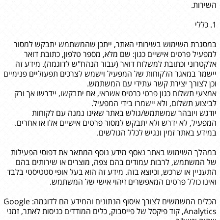
השירות.
1. כללי
במסגרת השימוש בשירותי האתר, ייתכן שהמשתמש יתבקש למסור
למפעיל פרטים אישיים כגון: שם מלא, מספר טלפון, כתובת דואר
אלקטרוני וכתובת למשלוח דואר (עבור הנהח"ש לדוגמה). מידע זה
יישמר במאגר הלקוחות של המפעיל וישמש לצרכים תפעוליים פנימיים
וכן לצורך יצירת קשר עתידי עם המשתמש.
אמצעי תשלום כגון פרטי כרטיס אשראי, אם יתבקשו, יידרשו אך ורק
לביצוע תשלום, ולא יישמרו בידי המפעיל.
יודגש ויובהר שמשתמש/גולש באתר שאינו נמנה עם לקוחות
המפעיל, לא ידרש ולא יתבקש למסור פרטים אישיים אלו או אחרים.
במידע באתר זמין ונגיש לכלל הגולשים.
במהלך השימוש באתר נאסף מידע נוסף המתאר את דפוסי הפעילות
של המשתמש, לרבות עמודים בהם צפה, מוצרים או שירותים בהם
התעניין או שרכש, וכיוצא בזה. מידע זה הוא בעל אופי סטטיסטי בלבד
ואינו כולל פרטים המאפשרים זיהוי אישי של המשתמש.
הכלים המשמשים לצורך איסוף הנתונים והמידע הם לדוגמה: Google
Analytics, קוד פיקסל של פייסבוק, כלים המודדים כניסות לאתר, זמני