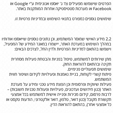
הפרטים שישמשו מפעילים צד ג' יאספו אנונימית ע"י Google או
Facebook או מערכות סטטיסטיקה אחרות המותקנות באתר.
שימושים נוספים כמפורט בתנאי השימוש ובמדיניות פרטיות זו.
2.2 מידע האישי שמוסר המשתמש, וכן נתונים נוספים שייאספו אודותיו
במהלך השימוש במערכת האתר, יישמרו במאגר המידע של המפעיל,
וישמשו בהתאם למדיניות הפרטיות ולדין החל, לצרכים הבאים:
מתן שירותים למשתמש, טיפול בפניות והבטחת פעילות מסחרית
תקינה ובהתאם להוראות החוק.
שימושים תפעוליים פנימיים.
פיתוח קשרי לקוחות, בניית נאמנות ופעילויות לקידום ושיפור חווית
המשתמש.
פעילות שיווקית ופרסומית וכן הפצת מידע טכני ומידע על מערכת
האתר (כגון חידושים ועדכונים, פעילויות ופעולות טכניות חשובות) –
לרבות פרסום, קידום מכירות ופנייה אישית למשתמש בכל אמצעי
תקשורת מקובל (כגון דואר, טלפון, דואר אלקטרוני, הודעות טקסט או
כל אמצעי אחר), בהתאם להוראות הדין.