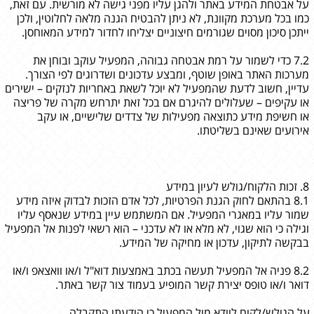
על אבטחת המידע באתר ולהגן עליו מפני גישה לא מורשית. עם זאת,
כמו בכל מערכת מקוונת, לא ניתן להבטיח הגנה מלאה לחלוטין, ולכן
ייתכן סיכון מסוים שגורמים חיצוניים יצליחו לחדור למידע המאוחסן.
7.2 כדי לשמור על רמת אבטחה גבוהה, המפעיל עוקב ובוחן את
מערכות האתר באופן שוטף, ומבצע עדכונים ושדרוגים לפי הצורך.
עדיין, חשוב לדעת שהמפעיל לא יוכל לשאת באחריות לנזקים – ישירים
או עקיפים – שעלולים להיגרם אם בכל זאת יתרחש מקרה של פריצה
או חשיפת מידע כתוצאה מפעילות של צדדים שלישיים, או עקב
אירועים שאינם בשליטתו.
8. זכות הלקוח/גולש לעיון במידע
8.1 בהתאם לחוק הגנת הפרטיות, לכל אדם הזכות לבדוק איזה מידע
שמור עליו במאגרי המפעיל. אם המשתמש עיין במידע שנאסף עליו
וגילה כי הוא שגוי, לא מלא או לא עדכני – הוא רשאי לפנות אל המפעיל
בבקשה לתיקון, עדכון או מחיקה של המידע.
8.2 פניה אל המפעיל תעשה בכתב באמצעות דוא"ל ו/או וואצאפ ו/או
דואר ו/או טופס יצירת קשר המופיע בעמוד צור קשר באתר.
על הגולש/לקוח לוודא מול המפעיל כי הודעתו התקבלה.