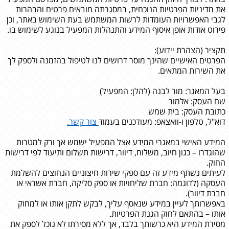
את מדיניות הפרטיות הנוכחית, במסגרתה מובאים פרטים והבהרות
לגבי האפשרויות העומדות לרשות המשתמש בעת השימוש באתר, וכן
פירוט אודות אופן איסוף המידע והתנהלות המפעיל בנוגע לשימוש בו.
תקציר (הצהרת יידוע):
הפרטים האישיים שהינך מוסר דרושים לנו לטיפול בהזמנה ולספק לך
את השירות המתאים.
בעל המאגר: מור לבנה (להלן: המפעיל)
שם העסק: אלמור
כתובת העסק: בית שמש
דוא"ל, טלפון ו-וואצאפ: מעודכנים בעמוד
צור קשר.
המידע האישי במאגרי המידע אצל המפעיל ישמש אך ורק למטרות
שהוגדרו – כגון חיוב, משלוח, דיוור, דרישות תשלום ותיעוד לפי דרישות
החוק.
לעיתים נשתף מידע זה עם ספקי שירות חיצוניים הנחוצים להשלמת
העסקה (לדוגמה: חברת שליחויות או ספק סליקה, חברת אשראי או
חברת דיוור).
באפשרותך לעיין במידע שנאסף עליך, לבקש לתקן אותו או למחוק
אותו – בהתאם לחוק הגנת הפרטיות.
מסירת המידע היא כרשותך בלבד, אך ללא מסירתו לא נוכל לספק את