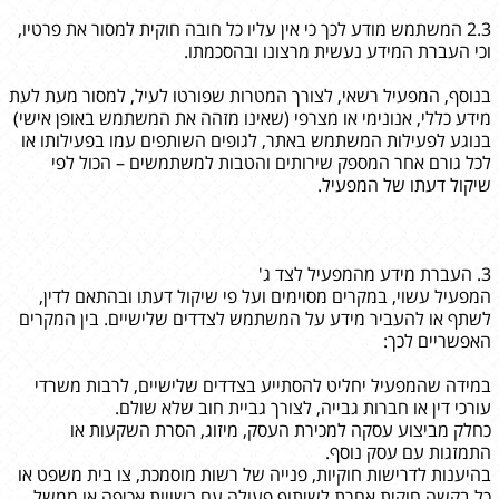
2.3 המשתמש מודע לכך כי אין עליו כל חובה חוקית למסור את פרטיו,
וכי העברת המידע נעשית מרצונו ובהסכמתו.
בנוסף, המפעיל רשאי, לצורך המטרות שפורטו לעיל, למסור מעת לעת
מידע כללי, אנונימי או מצרפי (שאינו מזהה את המשתמש באופן אישי)
בנוגע לפעילות המשתמש באתר, לגופים השותפים עמו בפעילותו או
לכל גורם אחר המספק שירותים והטבות למשתמשים – הכול לפי
שיקול דעתו של המפעיל.
3. העברת מידע מהמפעיל לצד ג'
המפעיל עשוי, במקרים מסוימים ועל פי שיקול דעתו ובהתאם לדין,
לשתף או להעביר מידע על המשתמש לצדדים שלישיים. בין המקרים
האפשריים לכך:
במידה שהמפעיל יחליט להסתייע בצדדים שלישיים, לרבות משרדי
עורכי דין או חברות גבייה, לצורך גביית חוב שלא שולם.
כחלק מביצוע עסקה למכירת העסק, מיזוג, הסרת השקעות או
התמזגות עם עסק נוסף.
בהיענות לדרישות חוקיות, פנייה של רשות מוסמכת, צו בית משפט או
כל בקשה חוקית אחרת לשיתוף פעולה עם רשויות אכיפה או ממשל.