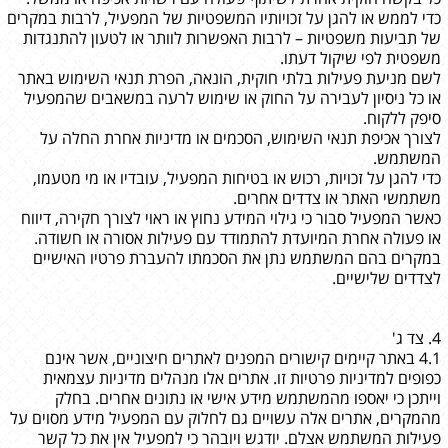
כדי לממש או להגן על זכויותיו המשפטיות של המפעיל, לרבות במקרים
של תביעות משפטיות – לרבות האפשרות לוותר או לטעון להתנגדות
משפטית לפי שיקול דעתו.
לשם מניעת פעילות בלתי חוקית, הונאה, הפרת תנאי השימוש באתר
או כל ניסיון לעבירה על החוק או שימוש לרעה במשאבים שהמפעיל
סיפק ללקוח.
לצורך אכיפת תנאי השימוש, הסכמים או מדיניות אחרת החלה על
המשתמש.
כדי להגן על זכויות, רכוש או בטיחות המפעיל, עובדיו או מי מטעמו,
משתמשי האתר או צדדים אחרים.
כאשר המפעיל סבור כי גילוי המידע נחוץ או ראוי לצורך חקירה, דיווח
או פעולה אחרת המיועדת להתמודד עם פעילות אסורה או חשודה.
במקרים בהם המשתמש נתן את הסכמתו להעברת פרטיו האישיים
לצדדים שלישיים.
4. צד ג'
4.1 באתר קיימים קישורים המפנים לאתרים חיצוניים, אשר אינם
כפופים למדיניות פרטיות זו. אתרים אלו מנהלים מדיניות עצמאית
וייתכן כי יאספו מהמשתמש מידע אישי או נתונים אחרים. בחלק
מהמקרים, אתרים אלה עשויים גם לחלוק עם המפעיל מידע מסוים על
פעילות המשתמש אצלם. יודגש ויובהר כי למפעיל אין את כל קשר