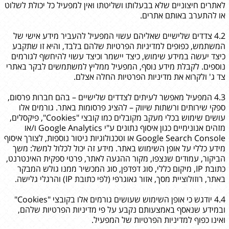
לאתרים חיצוניים שלא בבעלותו ושליטתו ואין למפעיל כל יכולת לשלוט
או להתערב באותם אתרים.
4.2 צדדים שלישיים שאליהם עשוי המפעיל להעביר מידע אישי של
המשתמש, כפופים למדיניות הפרטיות שלהם בלבד, והיא זו שתקבע
כיצד יעשה במידע שימוש, כיצד יישמר וכיצד עשוי להיחשף לגורמים
נוספים. לקבלת מידע נוסף, המפעיל ממליץ למשתמשים לבקר באתרי
צד ג' ולקרוא את מדיניות הפרטיות החלה אצלם.
4.3 המפעיל מאפשר לעיתים לצדדים שלישיים – בהם חברות פרסום,
ספקי שירותים ורשתות שיווק – להציג פרסומות באתר. גורמים אלו
עושים שימוש בכלי מעקב מקובלים כמו קובצי "Cookies", פיקסלים,
מזהים אנונימיים כגון איסוף נתונים ע"י Google Analytics ו/או
Google Search Console או וטכנולוגיות ניטור נוספות, לצורך איסוף
מידע כללי על אופן השימוש באתר. מידע זה יכול לכלול למשל: משך
הביקור, עמודים שנצפו, מקור ההגעה לאתר, פרטי ספקית האינטרנט,
כתובת IP, מיקום כללי, סוג דפדפן, סוג המכשיר ממנו גולש המבקר
באתר, רוזולוציית מסך, אזור גאוגרפי (לפי כתובת IP) והרגלי גלישה.
4.4 יודגש כי אופן השימוש שעושים גורמים אלו בקובצי "Cookies"
ובמידע שנאסף באמצעותם נקבע על פי מדיניות הפרטיות שלהם,
ואינו כפוף למדיניות הפרטיות של המפעיל.