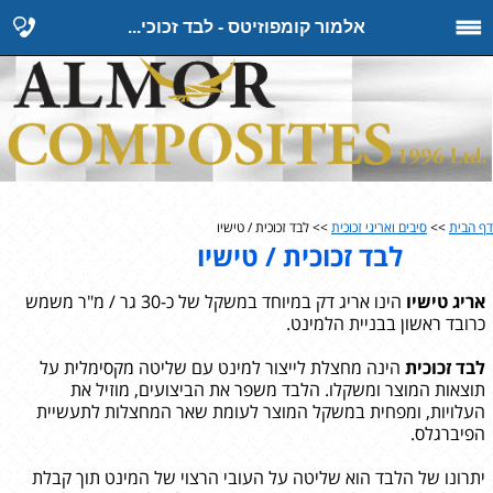
אלמור קומפוזיטס - לבד זכוכי...
דף הבית
>>
סיבים ואריגי זכוכית
>> לבד זכוכית / טישיו
לבד זכוכית / טישיו
אריג טישיו
הינו אריג דק במיוחד במשקל של כ-30 גר / מ"ר משמש
כרובד ראשון בבניית הלמינט.
לבד זכוכית
הינה מחצלת לייצור למינט עם שליטה מקסימלית על
תוצאות המוצר ומשקלו. הלבד משפר את הביצועים, מוזיל את
העלויות, ומפחית במשקל המוצר לעומת שאר המחצלות לתעשיית
הפיברגלס.
יתרונו של הלבד הוא שליטה על העובי הרצוי של המינט תוך קבלת