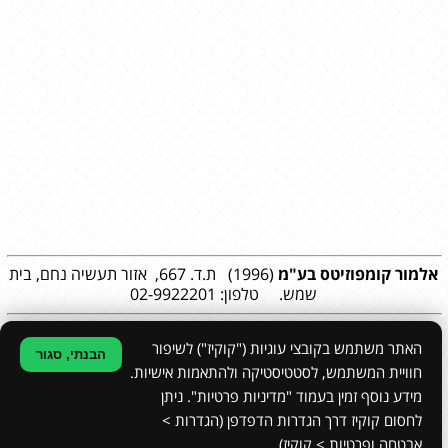
אלמור קומפוזיטס
בע"מ
(1996) ת.ד. 667, אזור תעשיה נחם, בית
שמש. טלפון: 02-9922201
האתר משתמש בקובצי עוגיות ("קוקיז") לשיפור
הבנתי, סגור
חוויית המשתמש, לסטטיסטיקה ולהתאמות אישיות.
מידע נוסף זמין בעמוד "מדיניות פרטיות". ניתן
עיצוב גרפי:
סטודיו עדנה ריקלין
|
הצהרת נגישות
|
מפת האתר
|
מדיניות פרטיות
לחסום קוקיז דרך הגדרות הדפדפן (הגדרות >
הקמת אתרים
אבטחה ופרטיות > קוקיז).