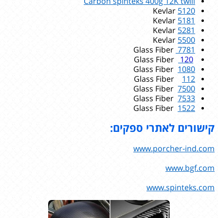
Carbon spinteks 400g 12K twill
Kevlar
5120
Kevlar
5181
Kevlar
5281
Kevlar
5500
Glass Fiber
7781
Glass Fiber
120
Glass Fiber
1080
Glass Fiber
112
Glass Fiber
7500
Glass Fiber
7533
Glass Fiber
1522
קישורים לאתרי ספקים:
www.porcher-ind.com
www.bgf.com
www.spinteks.com