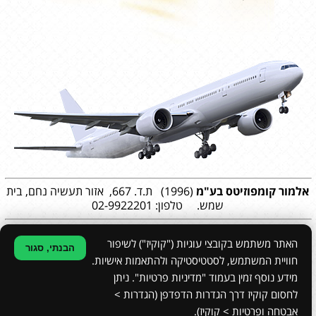
אלמור קומפוזיטס
בע"מ
(1996) ת.ד. 667, אזור תעשיה נחם, בית
שמש. טלפון: 02-9922201
האתר משתמש בקובצי עוגיות ("קוקיז") לשיפור
הבנתי, סגור
חוויית המשתמש, לסטטיסטיקה ולהתאמות אישיות.
מידע נוסף זמין בעמוד "מדיניות פרטיות". ניתן
עיצוב גרפי:
סטודיו עדנה ריקלין
|
הצהרת נגישות
|
מפת האתר
|
מדיניות פרטיות
לחסום קוקיז דרך הגדרות הדפדפן (הגדרות >
הקמת אתרים
אבטחה ופרטיות > קוקיז).